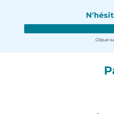
N'hési
Clique s
P