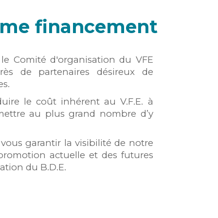
mme financement
, le Comité
d'organisation
du VFE
uprès de
partenaires
désireux de
es.
ire le coût inhérent au V.F.E. à
mettre au plus grand nombre d’y
t
vous garantir la visibilité de notre
 promotion actuelle et des futures
ation du B.D.E.