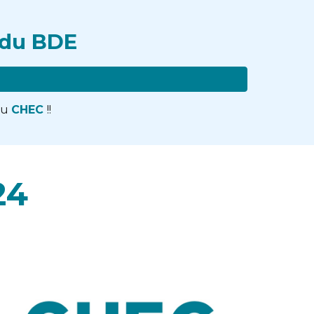
 du BDE
du
CHEC
!!
24